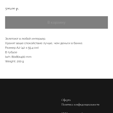
500,00
р.
В корзину
Залетают в любой интерьер.
Хранят ваше спокойствие лучше, чем деньги в банке.
Размер А2 (42 х 59,4 см)
В тубусе
lwh: 80x80x400 mm
Weight: 200 g
Оферта
Политика конфиденциальности